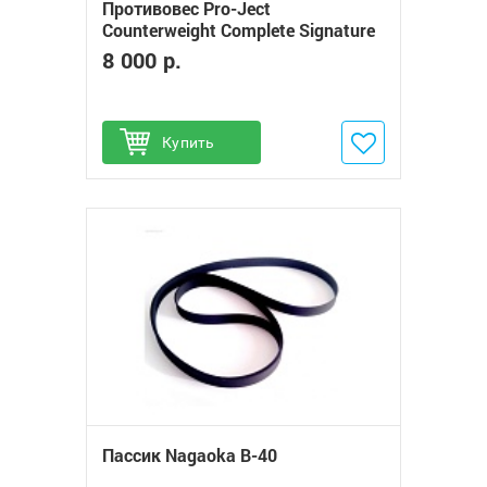
Противовес Pro-Ject
Counterweight Complete Signature
10
8 000 р.
Купить
Добавить в избранное
Пассик Nagaoka B-40