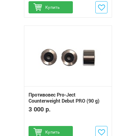
Купить
Добавить в избранное
Противовес Pro-Ject
Counterweight Debut PRO (90 g)
3 000 р.
Купить
Добавить в избранное