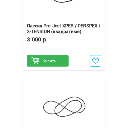
Пассик Pro-Ject XPER / PERSPEX /
X-TENSION (квадратный)
3 000 р.
Купить
Добавить в избранное