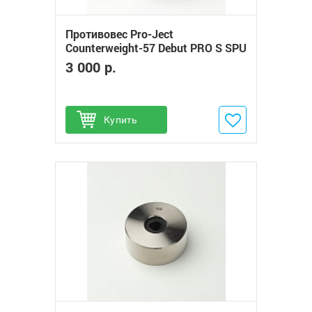
Противовес Pro-Ject
Сounterweight-57 Debut PRO S SPU
(228g)
3 000 р.
Купить
Добавить в избранное