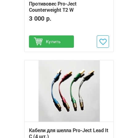
Противовес Pro-Ject
Сounterweight T2 W
3 000 р.
Купить
Добавить в избранное
Кабели для шелла Pro-Ject Lead It
C (4 шт.)