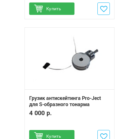
Купить
Добавить в избранное
Грузик антискейтинга Pro-Ject
для S-образного тонарма
4 000 р.
Купить
Добавить в избранное