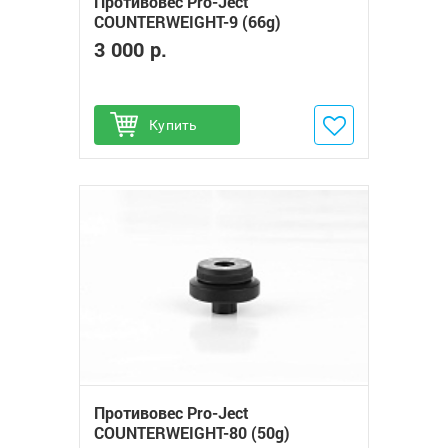
Противовес Pro-Ject
COUNTERWEIGHT-9 (66g)
3 000 р.
Купить
Добавить в избранное
Противовес Pro-Ject
COUNTERWEIGHT-80 (50g)