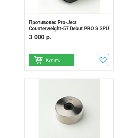
Противовес Pro-Ject
Сounterweight-57 Debut PRO S SPU
(228g)
3 000 р.
Купить
Добавить в избранное