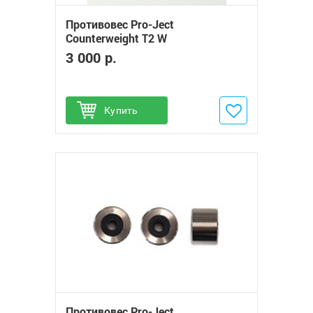
Противовес Pro-Ject
Сounterweight T2 W
3 000 р.
Купить
Добавить в избранное
Противовес Pro-Ject