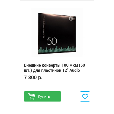
Внешние конверты 100 мкм (50
шт.) для пластинок 12“ Audio
Anatomy PVC GATEFOLD OUTER
7 800 р.
SLEEVES
Купить
Добавить в избранное