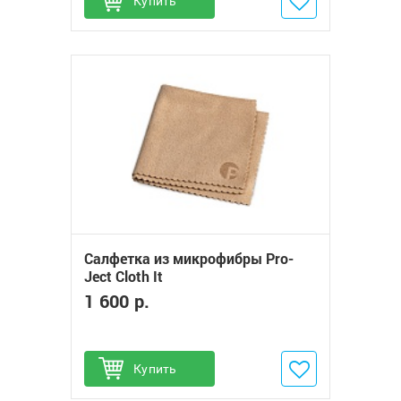
Купить
Добавить в избранное
Салфетка из микрофибры Pro-
Ject Cloth It
1 600 р.
Купить
Добавить в избранное