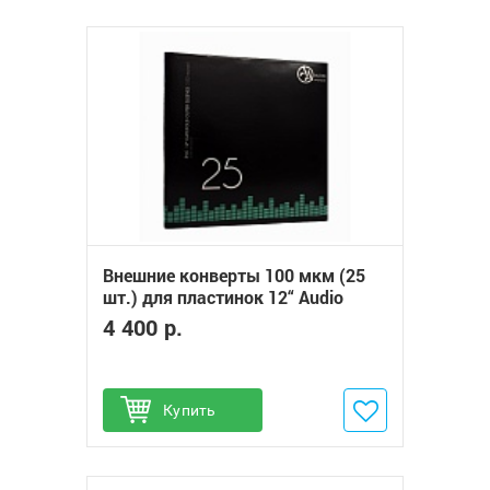
Внешние конверты 100 мкм (25
шт.) для пластинок 12“ Audio
Anatomy PVC GATEFOLD OUTER
4 400 р.
SLEEVES
Купить
Добавить в избранное