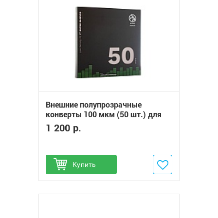
Внешние полупрозрачные
конверты 100 мкм (50 шт.) для
пластинок 7“ Audio Anatomy PE
1 200 р.
LOW DENSITY OUTER SLEEVES
Купить
Добавить в избранное