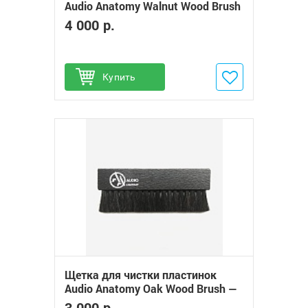
Audio Anatomy Walnut Wood Brush
Natural — Deluxe
4 000 р.
Купить
Добавить в избранное
Щетка для чистки пластинок
Audio Anatomy Oak Wood Brush —
Deluxe
3 000 р.