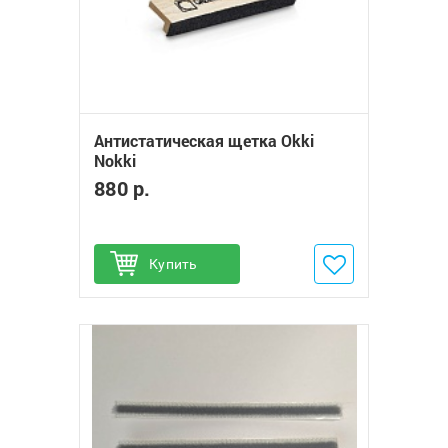
Антистатическая щетка Okki
Nokki
880 р.
Купить
Добавить в избранное