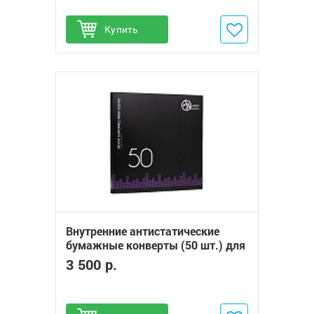
Купить
Добавить в избранное
Внутренние антистатические
бумажные конверты (50 шт.) для
пластинок 12“ Audio Anatomy
3 500 р.
DELUXE AUDIOPHILE ANTISTATIC
INNER SLEEVES