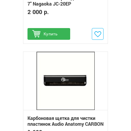
7" Nagaoka JC-20EP
2 000 р.
Купить
Добавить в избранное
Карбоновая щетка для чистки
пластинок Audio Anatomy CARBON
FIBER BRUSH