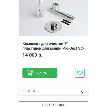
Комплект для очистки 7"
пластинок для мойки Pro-Ject VC-
S2 ALU
14 000 р.
Купить
Добавить в избранное
1
2
3
ПОКАЗАТЬ ВСЕ