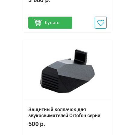
Купить
Добавить в избранное
Защитный колпачок для
звукоснимателей Ortofon серии
2M
500 р.