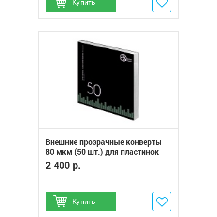
Купить
Добавить в избранное
Внешние прозрачные конверты
80 мкм (50 шт.) для пластинок
12“ Audio Anatomy PP CRYSTAL
2 400 р.
CLEAR OUTER SLEEVES
Купить
Добавить в избранное