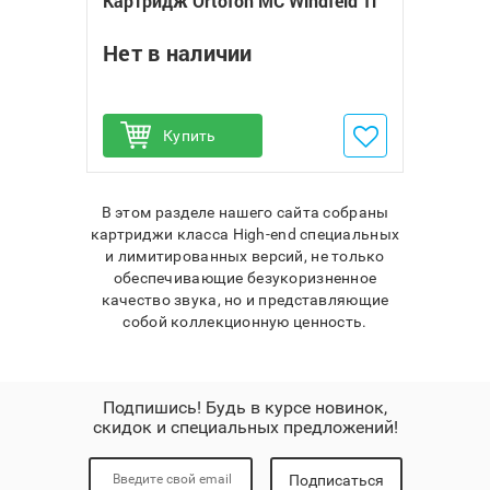
Картридж Ortofon MC Windfeld Ti
Нет в наличии
Купить
Добавить в избранное
В этом разделе нашего сайта собраны
картриджи класса High-end специальных
и лимитированных версий, не только
обеспечивающие безукоризненное
качество звука, но и представляющие
собой коллекционную ценность.
Подпишись! Будь в курсе новинок,
скидок и специальных предложений!
Подписаться