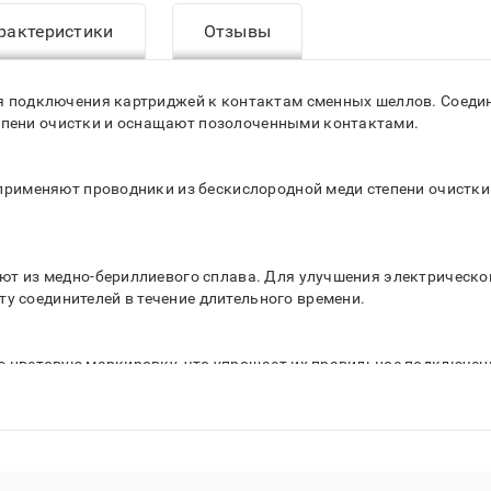
рактеристики
Отзывы
для подключения картриджей к контактам сменных шеллов. Соед
епени очистки и оснащают позолоченными контактами.
C применяют проводники из бескислородной меди степени очистки
няют из медно-бериллиевого сплава. Для улучшения электрическ
у соединителей в течение длительного времени.
ую цветовую маркировку, что упрощает их правильное подключен