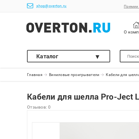
shop@overton.ru
Премии 
О ком
Каталог
Главная
Виниловые проигрыватели
Кабели для шелла 
Кабели для шелла Pro-Ject Le
Отзывов: 0