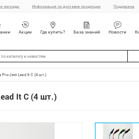
и награды
Информация по доставке продукции
Поддержка
пании
Акции
Где купить?
База знаний
Новости
К
Pro-Ject Lead It C (4 шт.)
ad It C (4 шт.)