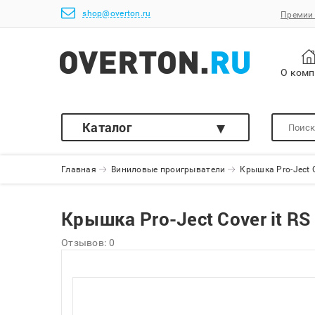
shop@overton.ru
Премии 
О ком
Каталог
Главная
Виниловые проигрыватели
Крышка Pro-Ject C
Крышка Pro-Ject Cover it RS
Отзывов: 0