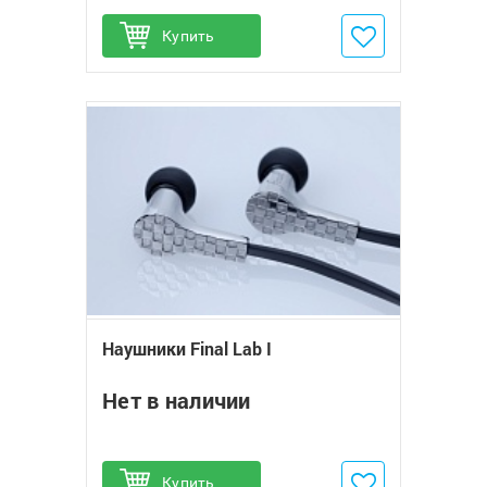
Купить
Добавить в избранное
Наушники Final Lab I
Нет в наличии
Купить
Добавить в избранное