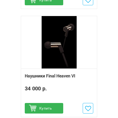
Купить
Добавить в избранное
Наушники Final Heaven VI
34 000 р.
Купить
Добавить в избранное