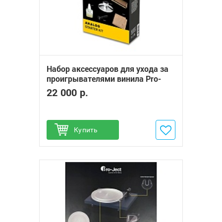
Набор аксессуаров для ухода за
проигрывателями винила Pro-
Ject Analog Starter Kit
22 000 р.
Купить
Добавить в избранное