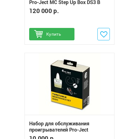
Pro-Ject MC Step Up Box DS3 B
120 000 р.
Купить
Добавить в избранное
Набор для обслуживания
проигрывателей Pro-Ject
Maintenance Set Basic
10 000 р.