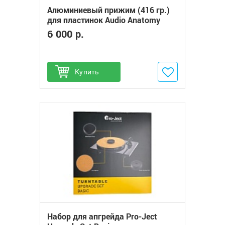
Алюминиевый прижим (416 гр.)
для пластинок Audio Anatomy
STABILIZER
6 000 р.
Купить
Добавить в избранное
Набор для апгрейда Pro-Ject