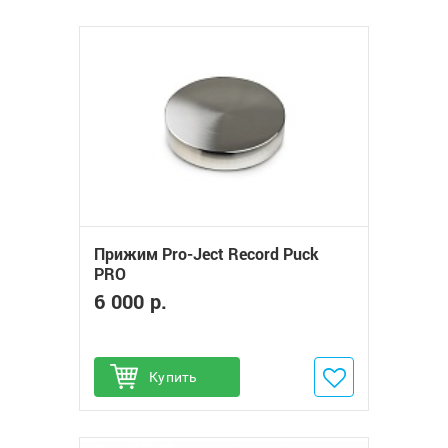
Прижим Pro-Ject Record Puck
PRO
6 000 р.
Купить
Добавить в избранное