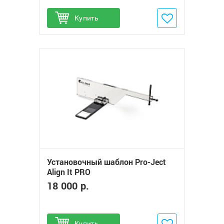
Купить
Добавить в избранное
Установочный шаблон Pro-Ject
Align It PRO
18 000 р.
Купить
Добавить в избранное