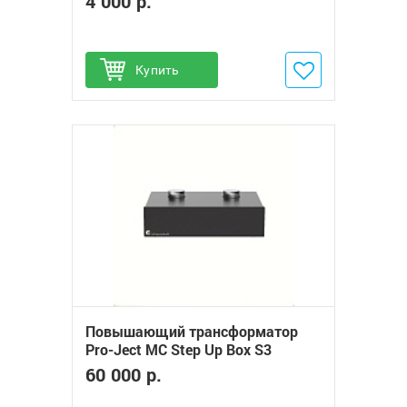
4 000 р.
Купить
Добавить в избранное
Повышающий трансформатор
Pro-Ject MC Step Up Box S3
60 000 р.