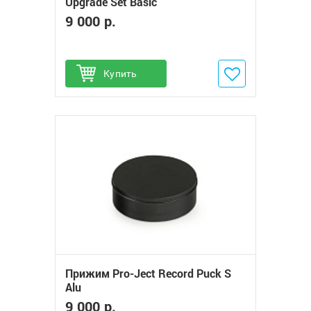
Upgrade Set Basic
9 000 р.
Купить
Добавить в избранное
Прижим Pro-Ject Record Puck S
Alu
9 000 р.