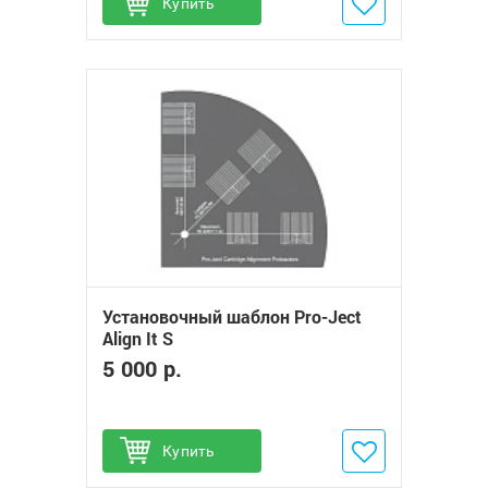
Купить
Добавить в избранное
Установочный шаблон Pro-Ject
Align It S
5 000 р.
Купить
Добавить в избранное