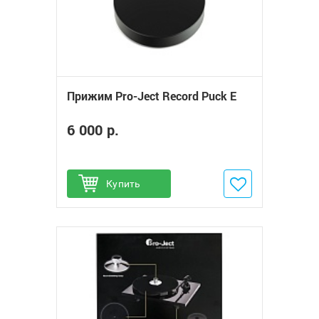
Прижим Pro-Ject Record Puck E
6 000 р.
Купить
Добавить в избранное