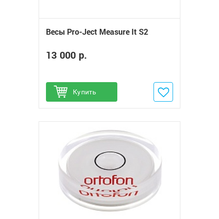
Весы Pro-Ject Measure It S2
13 000 р.
Купить
Добавить в избранное