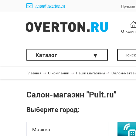
shop@overton.ru
Премии 
О ком
Каталог
Главная
О компании
Наши магазины
Салон-магазин
Салон-магазин "Pult.ru"
Выберите город:
Москва