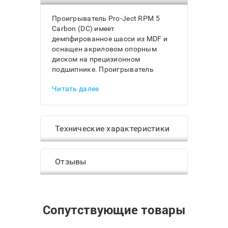
Проигрыватель Pro-Ject RPM 5
Carbon (DC) имеет
демпфированное шасси из MDF и
оснащен акриловом опорным
диском на прецизионном
подшипнике. Проигрыватель
комплектуется 9-дюймовым
Читать далее
тонармом EVO.
ОРИГИНАЛЬНАЯ КОНСТРУКЦИЯ
Проигрыватель винила Pro-Ject
Технические характеристики
RPM 5 Carbon (DC) имеет шасси
необычной формы, которое
благодаря своей конструкции
надежно защищает его от
Отзывы
вибраций. Шасси изготовлено из
MDF, имеет глубокое
демпфирование и утяжеленное
основание. RPM 5 Carbon (DC)
Сопутствующие товары
устанавливается на регулируемые
алюминиевые опоры с