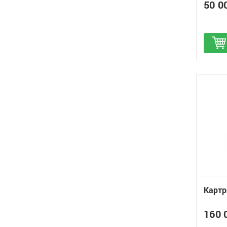
50 0
Д
Картр
160 