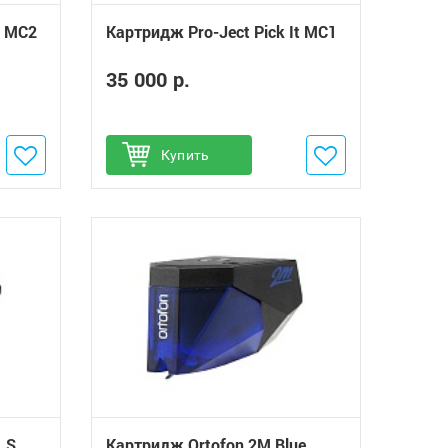
t MC2
Картридж Pro-Ject Pick It MC1
35 000 р.
Добавить в избранное
Купить
 S
Картридж Ortofon 2M Blue