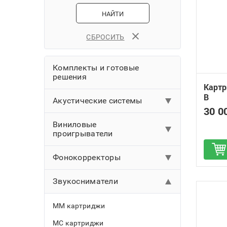
НАЙТИ
СБРОСИТЬ
Комплекты и готовые
решения
Картр
B
Акустические системы
30 0
Напольная акустика
Виниловые
проигрыватели
Полочная акустика
Д
Проигрыватели винила без
Центральные каналы
Фонокорректоры
звукоснимателя
Активная и беспроводная
MM-фонокорректоры
Звукосниматели
Проигрыватели винила со
акустика
звукоснимателем
MM/MC-фонокорректоры
Акустические системы класса
ММ картриджи
Проигрыватели винила с
Premium
Ламповые фонокорректоры
фонокорректором
МС картриджи