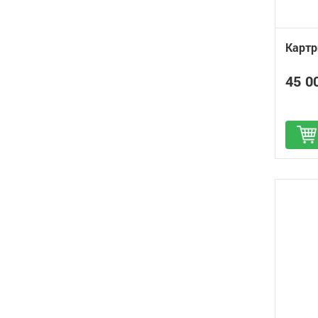
Картр
45 0
Д