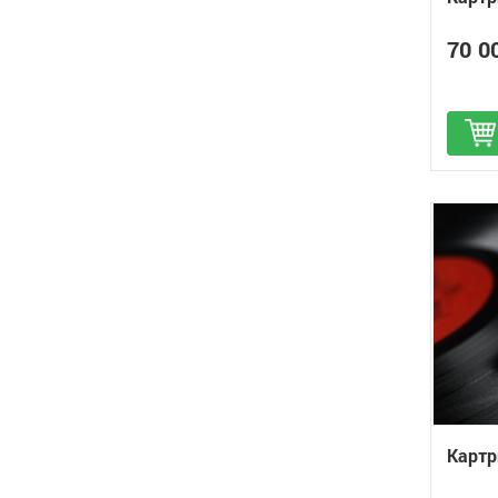
70 0
Д
Картр