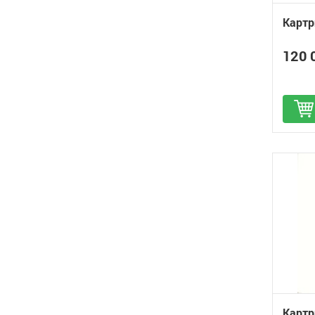
Картр
120 
Д
Картр