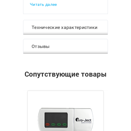
Читать далее
изготавливают в прочном корпусе,
устойчивом к резонансам.
Резьбовые монтажные отверстия
упрощают установку картриджа на
Технические характеристики
шелл.
ЭФФЕКТИВНАЯ MC-КОНСТРУКЦИЯ
Pro-Ject Pick It MC1 оснащают
Отзывы
мощным неодимовым магнитом
N40H и катушками с квадратной
намоткой из бескислородной меди
высокой степени очистки 6N.
Сопутствующие товары
Уровень выходного сигнала
модели составляет 0,4 мВ. Это
обеспечивает хорошую
совместимость с различными MC-
фонокорректорами и
NEW
повышающими
трансформаторами.
ИГЛА СО СФЕРИЧЕСКОЙ
ЗАТОЧКОЙ