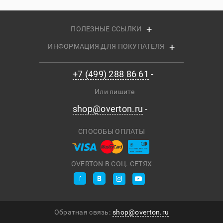
подшипника выполняют из
керамики. В результате чего
проигрыватель работает плавно и
ПОЛЕЗНЫЕ ССЫЛКИ
бесшумно.
ИНФОРМАЦИЯ ДЛЯ ПОКУПАТЕЛЯ
ТОНАРМ 9 СС EVOLUTION
Pro-Ject 6Perspex Balanced
+7 (499) 288 86 61
оснащают фирменным тонармом 9
СС Evolution с интегрированным
Или пишите
шеллом. Тонарм имеет длину 9
shop@overton.ru
дюймов. Его изготавливают из
карбона. Коническая трубка
тонарма гасит резонансы для
СПОСОБЫ ОПЛАТЫ
получения чистого звука. Тонарм
устанавливают на
инвертированный подшипник,
OVERTON В СОЦ. СЕТЯХ
выполняемый по стандарту
точности ABEC 7.
ЭЛЕКТРОННОЕ ПЕРЕКЛЮЧЕНИЕ
СКОРОСТИ SPEEDBOX
Обратная связь:
shop@overton.ru
Pro-Ject 6Perspex Balanced