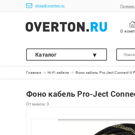
shop@overton.ru
Премии 
О ком
Каталог
Главная
Hi-Fi кабели
Фоно кабель Pro-Ject Connect It 
Фоно кабель Pro-Ject Connec
Отзывов: 0