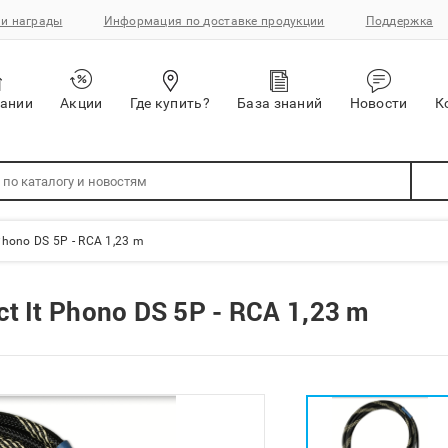
и награды
Информация по доставке продукции
Поддержка
пании
Акции
Где купить?
База знаний
Новости
К
Phono DS 5P - RCA 1,23 m
t It Phono DS 5P - RCA 1,23 m