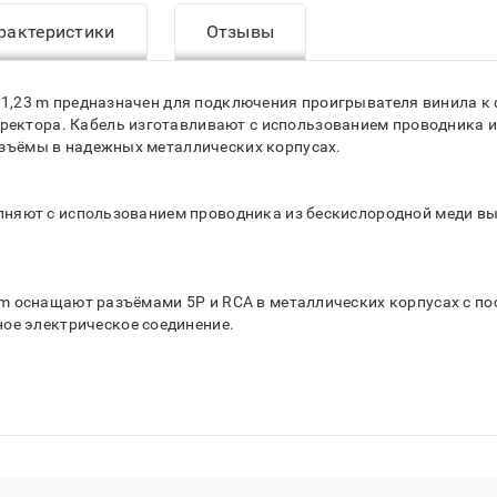
рактеристики
Отзывы
RCA 1,23 m предназначен для подключения проигрывателя винила
ректора. Кабель изготавливают с использованием проводника из
разъёмы в надежных металлических корпусах.
ыполняют с использованием проводника из бескислородной меди вы
,23 m оснащают разъёмами 5P и RCA в металлических корпусах с
ое электрическое соединение.
 DS 5P - RCA 1,23 m применяют дополнительную внутреннюю токо
ам.
CA 1,23 m обладает низкой погонной ёмкостью и не оказывает вли