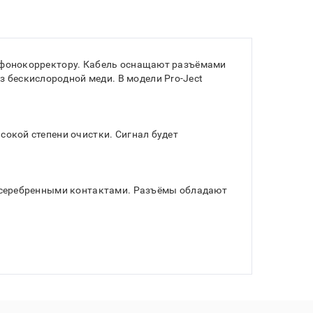
 к фонокорректору. Кабель оснащают разъёмами
 бескислородной меди. В модели Pro-Ject
сокой степени очистки. Сигнал будет
 посеребренными контактами. Разъёмы обладают
проводящую оболочку. Таким образом,
яние на звучание проигрывателя винила.