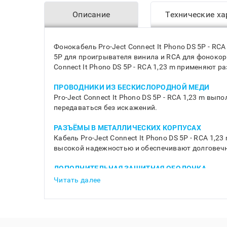
Описание
Технические ха
Фонокабель Pro-Ject Connect It Phono DS 5P - 
5P для проигрывателя винила и RCA для фонокор
Connect It Phono DS 5P - RCA 1,23 m применяют 
ПРОВОДНИКИ ИЗ БЕСКИСЛОРОДНОЙ МЕДИ
Pro-Ject Connect It Phono DS 5P - RCA 1,23 m в
передаваться без искажений.
РАЗЪЁМЫ В МЕТАЛЛИЧЕСКИХ КОРПУСАХ
Кабель Pro-Ject Connect It Phono DS 5P - RCA 1
высокой надежностью и обеспечивают долговечн
ДОПОЛНИТЕЛЬНАЯ ЗАЩИТНАЯ ОБОЛОЧКА
В межблочном кабеле Pro-Ject Connect It Phono
Читать далее
аудиосигнал не будет подвержен внешним помех
МАЛАЯ ЁМКОСТЬ И ТОЧНАЯ ПЕРЕДАЧА СИГНАЛА
Фонокабель Pro-Ject Connect It Phono DS 5P - R