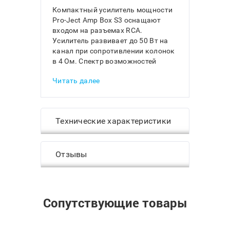
Компактный усилитель мощности
Pro-Ject Amp Box S3 оснащают
входом на разъемах RCA.
Усилитель развивает до 50 Вт на
канал при сопротивлении колонок
в 4 Ом. Спектр возможностей
аппарата очень широк -
Читать далее
используйте его совместно со
стриминговым плеером с
регулируемым выходом, в
системах мультирум или в
Технические характеристики
домашнем кинотеатре. Усилитель
Pro-Ject Amp Box S3 подходит для
озвучивания комнат средних
размеров.
Отзывы
МОЩНЫЙ И КОМПАКТНЫЙ
Pro-Ject Amp Box S3 оснащают
усилителями класса D. Высокая
Сопутствующие товары
выходная мощность модели
сочетается с ее малыми размерами
и отсутствием нагрева даже при