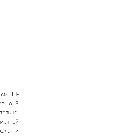
 см НЧ-
овню -3
ельно.
менной
кала и