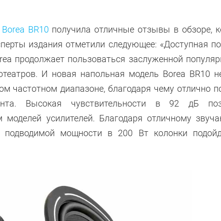
e Boreа BR10
получила отличные отзывы в обзоре, 
сперты издания отметили следующее: «Доступная по
Borea продолжает пользоваться заслуженной популя
отеатров. И новая напольная модель Borea BR10 н
м частотном диапазоне, благодаря чему отлично п
ента. Высокая чувствительности в 92 дБ поз
м моделей усилителей. Благодаря отличному звуч
й подводимой мощности в 200 Вт колонки подой