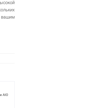
высокой
кольких
 вашим
le AIO