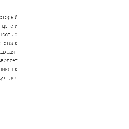
который
 цене и
рностью
е стала
одходят
воляет
анию на
дут для