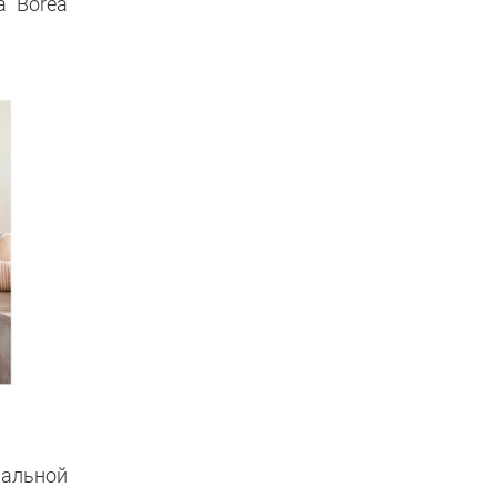
а Borea
мальной