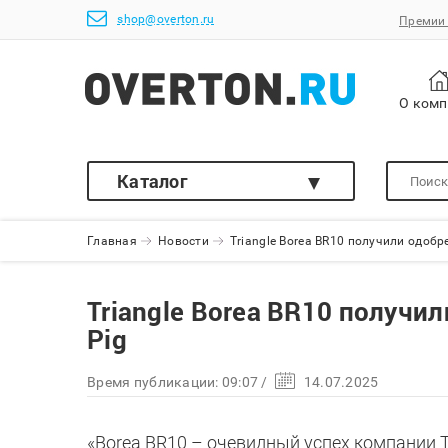
shop@overton.ru
Премии 
О ком
Каталог
Главная
Новости
Triangle Borea BR10 получили одобре
Triangle Borea BR10 получил
Pig
Время публикации:
09:07
/
14.07.2025
«Boreа BR10 – очевидный успех компании Tri