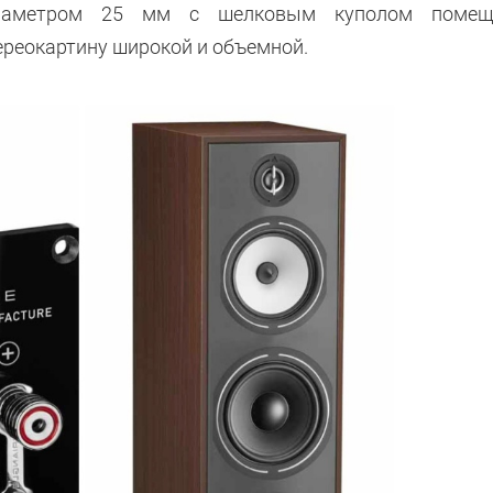
р диаметром 25 мм с шелковым куполом поме
тереокартину широкой и объемной.